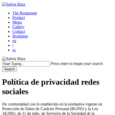
Skip
to
Menu
The Restaurant
main
Product
content
Menu
Gallery
Contact
Bookings
en
|
es
Press enter to begin your search
Search
Close
Search
Política de privacidad redes
sociales
De conformidad con lo establecido en la normativa vigente en
Protección de Datos de Carácter Personal (RGPD) y la Ley
34/2002, de 11 de julio, de Servicios de la Sociedad de la